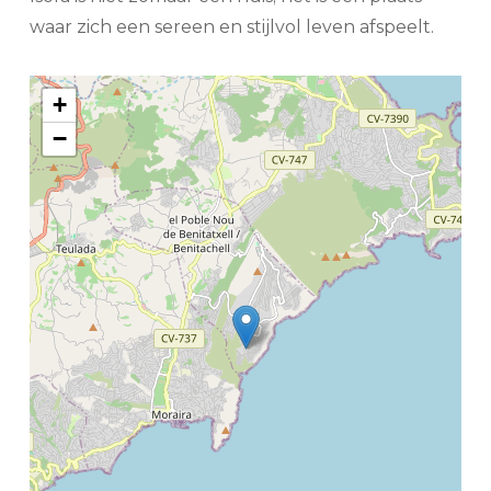
waar zich een sereen en stijlvol leven afspeelt.
+
−