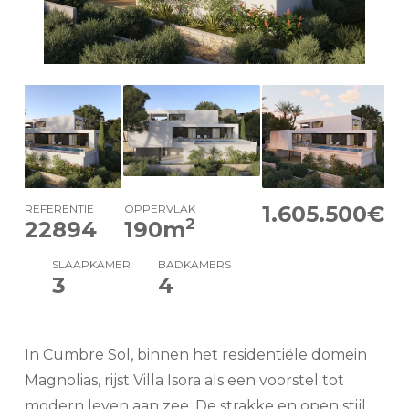
1.605.500€
REFERENTIE
OPPERVLAK
2
22894
190
m
SLAAPKAMER
BADKAMERS
3
4
In Cumbre Sol, binnen het residentiële domein
Magnolias, rijst Villa Isora als een voorstel tot
modern leven aan zee. De strakke en open stijl